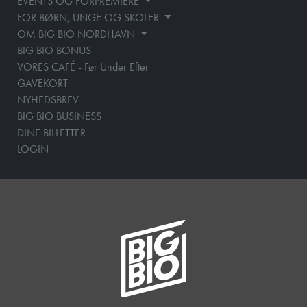
EVENTS OG FORPREMIERE
FOR BØRN, UNGE OG SKOLER
OM BIG BIO NORDHAVN
BIG BIO BONUS
VORES CAFÉ - Før Under Efter
GAVEKORT
NYHEDSBREV
BIG BIO BUSINESS
DINE BILLETTER
LOGIN