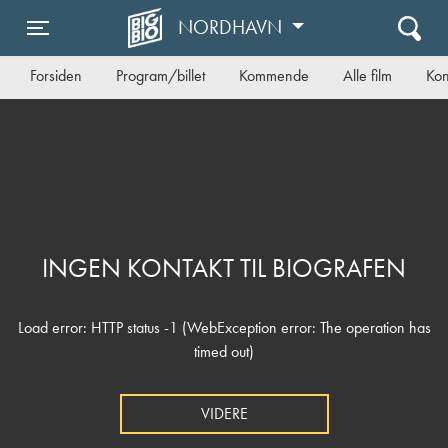
NORDHAVN
Toggle navigation
Forsiden
Program/billet
Kommende
Alle film
Kon
INGEN KONTAKT TIL BIOGRAFEN
Load error: HTTP status -1 (WebException error: The operation has
timed out)
VIDERE