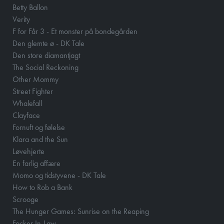
Betty Ballon
Verity
F for Får 3 - Et monster på bondegården
Den glemte ø - DK Tale
Den store diamantjagt
The Social Reckoning
Other Mommy
Street Fighter
Whalefall
Clayface
Fornuft og følelse
Klara and the Sun
Løvehjerte
En farlig affære
Momo og tidstyvene - DK Tale
How to Rob a Bank
Scrooge
The Hunger Games: Sunrise on the Reaping
Focker In-Law