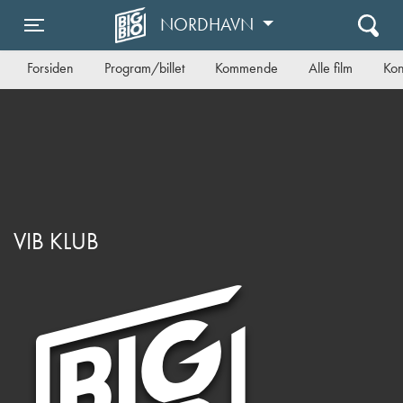
NORDHAVN
Toggle navigation
Forsiden
Program/billet
Kommende
Alle film
Kon
VIB KLUB