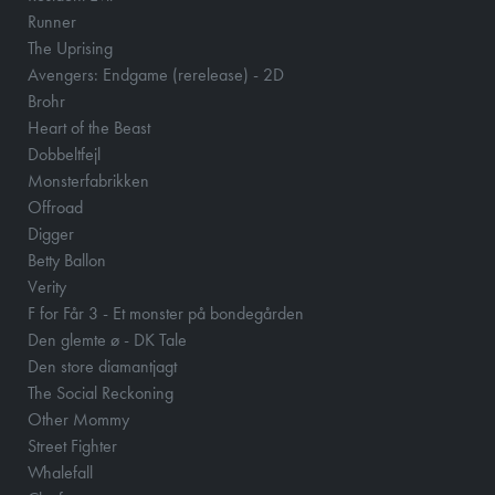
Runner
The Uprising
Avengers: Endgame (rerelease) - 2D
Brohr
Heart of the Beast
Dobbeltfejl
Monsterfabrikken
Offroad
Digger
Betty Ballon
Verity
F for Får 3 - Et monster på bondegården
Den glemte ø - DK Tale
Den store diamantjagt
The Social Reckoning
Other Mommy
Street Fighter
Whalefall