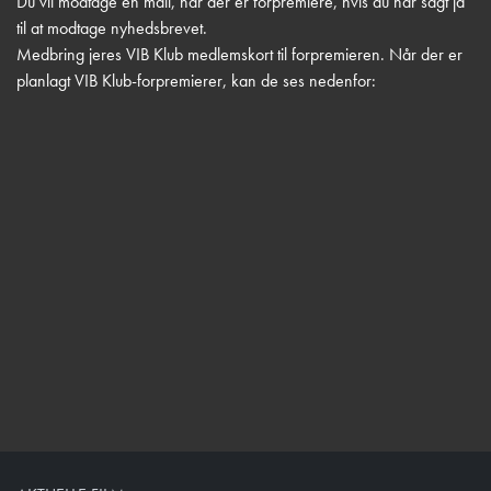
Du vil modtage en mail, når der er forpremiere, hvis du har sagt ja
til at modtage nyhedsbrevet.
Medbring jeres VIB Klub medlemskort til forpremieren. Når der er
planlagt VIB Klub-forpremierer, kan de ses nedenfor: