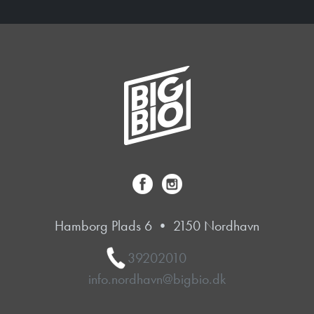
Hamborg Plads 6 • 2150 Nordhavn
39202010
info.nordhavn@bigbio.dk