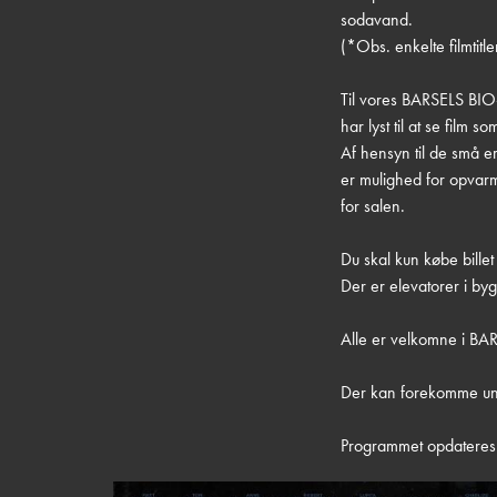
sodavand.
(*Obs. enkelte filmtitle
Til vores BARSELS BIO-v
har lyst til at se film 
Af hensyn til de små er
er mulighed for opvarmn
for salen.
Du skal kun købe billet 
Der er elevatorer i b
Alle er velkomne i BA
Der kan forekomme und
Programmet opdateres 