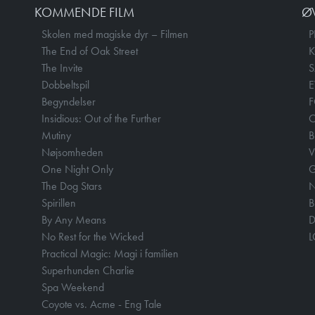
KOMMENDE FILM
Ø
Skolen med magiske dyr – Filmen
P
The End of Oak Street
The Invite
Dobbeltspil
E
Begyndelser
F
Insidious: Out of the Further
Mutiny
B
Nøjsomheden
V
One Night Only
The Dog Stars
N
Spirillen
B
By Any Means
D
No Rest for the Wicked
Practical Magic: Magi i familien
Superhunden Charlie
Spa Weekend
Coyote vs. Acme - Eng Tale