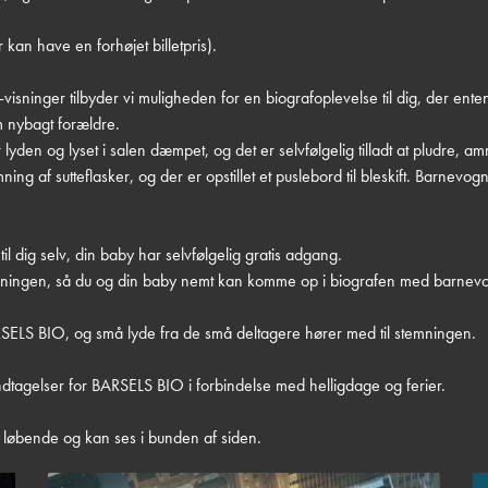
r kan have en forhøjet billetpris).
isninger tilbyder vi muligheden for en biografoplevelse til dig, der enten
som nybagt forældre.
 lyden og lyset i salen dæmpet, og det er selvfølgelig tilladt at pludre, a
ing af sutteflasker, og der er opstillet et puslebord til bleskift. Barnev
til dig selv, din baby har selvfølgelig gratis adgang.
ygningen, så du og din baby nemt kan komme op i biografen med barnev
RSELS BIO, og små lyde fra de små deltagere hører med til stemningen.
tagelser for BARSELS BIO i forbindelse med helligdage og ferier.
løbende og kan ses i bunden af siden.