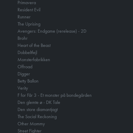
Primavera
Resident Evil
Runner
The Uprising
Avengers: Endgame (rerelease) - 2D
Brohr
Heart of the Beast
Dobbeltfejl
Monsterfabrikken
Offroad
Digger
Betty Ballon
Verity
F for Får 3 - Et monster på bondegården
Den glemte ø - DK Tale
Den store diamantjagt
The Social Reckoning
Other Mommy
Street Fighter