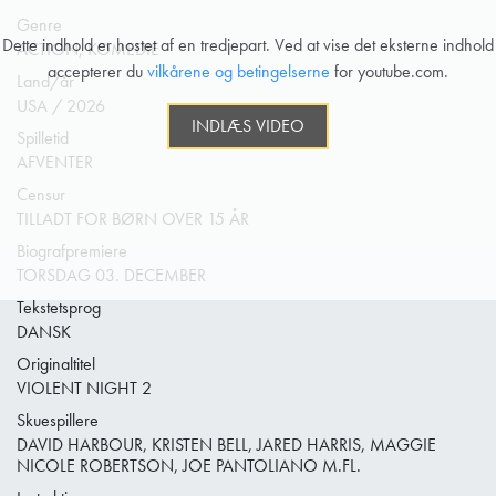
Genre
Dette indhold er hostet af en tredjepart. Ved at vise det eksterne indhold
ACTION, KOMEDIE
accepterer du
vilkårene og betingelserne
for youtube.com.
Land/år
USA / 2026
INDLÆS VIDEO
Spilletid
AFVENTER
Censur
TILLADT FOR BØRN OVER 15 ÅR
Biografpremiere
TORSDAG 03. DECEMBER
Tekstetsprog
DANSK
Originaltitel
VIOLENT NIGHT 2
Skuespillere
DAVID HARBOUR, KRISTEN BELL, JARED HARRIS, MAGGIE
NICOLE ROBERTSON, JOE PANTOLIANO M.FL.