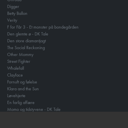
Digger
Betty Ballon
Verity
F for Får 3 - Et monster på bondegården
Den glemte ø - DK Tale
Den store diamantjagt
The Social Reckoning
Other Mommy
Street Fighter
Whalefall
Clayface
Fornuft og følelse
Klara and the Sun
Løvehjerte
En farlig affære
Momo og tidstyvene - DK Tale
How to Rob a Bank
Scrooge