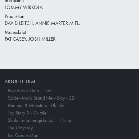
Instruktion
TOMMY WIRKOLA
Produktion
DAVID LEITCH, ANNIE MARTER M.FL.
Manuskript
PAT CASEY, JOSH MILLER
AKTUELLE FILM
Paw Patrol: Dino Filmen
Spider-Man: Brand New Day - 2D
Minions & Monsters - Dk tale
Toy Story 5 - Dk tale
Skolen med magiske dyr – Filmen
The Odyssey
Ice Cream Man