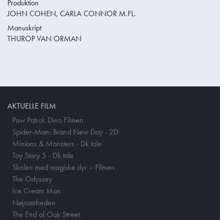
Produktion
JOHN COHEN, CARLA CONNOR M.FL.
Manuskript
THUROP VAN ORMAN
AKTUELLE FILM
Paw Patrol: Dino Filmen
Spider-Man: Brand New Day - 2D
Minions & Monsters - Dk tale
Toy Story 5 - Dk tale
Skolen med magiske dyr – Filmen
The Odyssey
Ice Cream Man
Nøjsomheden
The End of Oak Street