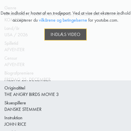
Genre
Dette indhold er hostet af en tredjepart. Ved at vise det eksterne indhold
ANIMATION/TEGNEFILM, BØRNE-/FAMILIEFILM, EVENTYR,
KOMEDIE
accepterer du
vilkårene og betingelserne
for youtube.com.
Land/år
INDLÆS VIDEO
USA / 2026
Spilletid
AFVENTER
Censur
AFVENTER
Biografpremiere
FREDAG 25. DECEMBER
Originaltitel
THE ANGRY BIRDS MOVIE 3
Skuespillere
DANSKE STEMMER
Instruktion
JOHN RICE