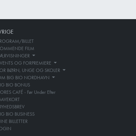
VRIGE
ROGRAM/BILLET
KOMMENDE FILM
SÆRVISNINGER
VENTS OG FORPREMIERE
OR BØRN, UNGE OG SKOLER
OM BIG BIO NORDHAVN
IG BIO BONUS
ORES CAFÉ - Før Under Efter
GAVEKORT
YHEDSBREV
IG BIO BUSINESS
INE BILLETTER
LOGIN