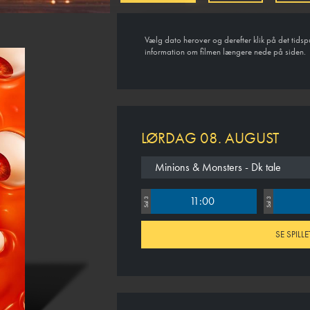
Vælg dato herover og derefter klik på det tidsp
information om filmen længere nede på siden.
LØRDAG 08. AUGUST
Minions & Monsters - Dk tale
11:00
Sal 3
Sal 3
SE SPILLE