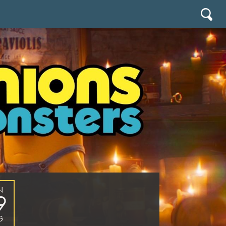
N
9
G