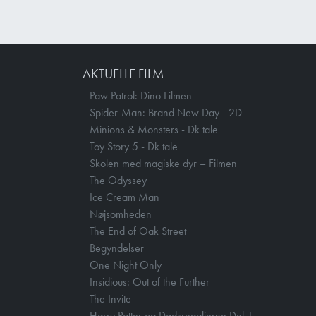
AKTUELLE FILM
Paw Patrol: Dino Filmen
Spider-Man: Brand New Day - 2D
Minions & Monsters - Dk tale
Toy Story 5 - Dk tale
Skolen med magiske dyr – Filmen
The Odyssey
Ice Cream Man
Nøjsomheden
The End of Oak Street
Begyndelser
One Night Only
Insidious: Out of the Further
The Invite
Harry Potter og Dødsregalierne Del 1