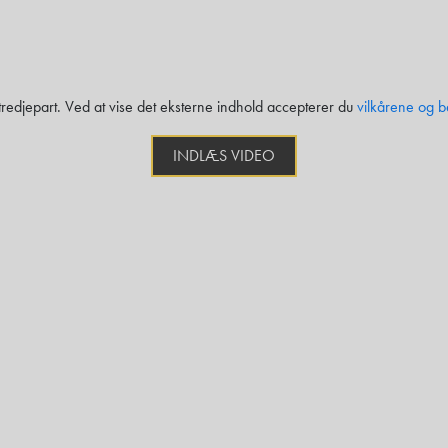
 tredjepart. Ved at vise det eksterne indhold accepterer du
vilkårene og b
INDLÆS VIDEO