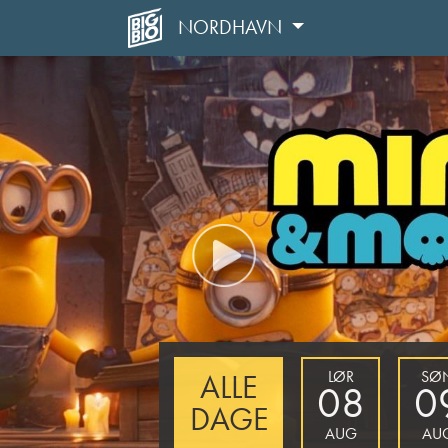
NORDHAVN
LØR
SØ
ALLE
08
0
DAGE
AUG
AU