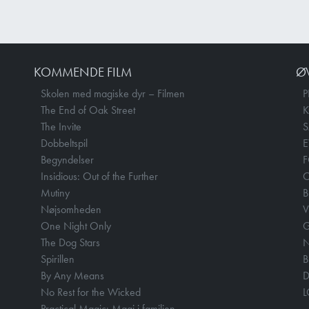
KOMMENDE FILM
Ø
Skolen med magiske dyr – Filmen
P
The End of Oak Street
The Invite
Dobbeltspil
E
Begyndelser
F
Insidious: Out of the Further
Mutiny
B
Nøjsomheden
V
One Night Only
The Dog Stars
N
Spirillen
B
By Any Means
D
No Rest for the Wicked
Practical Magic: Magi i familien