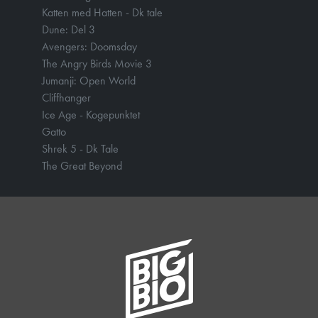
Katten med Hatten - Dk tale
Dune: Del 3
Avengers: Doomsday
The Angry Birds Movie 3
Jumanji: Open World
Cliffhanger
Ice Age - Kogepunktet
Gatto
Shrek 5 - Dk Tale
The Great Beyond