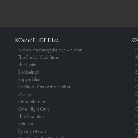
KOMMENDE FILM
Ø
Skolen med magiske dyr – Filmen
P
The End of Oak Street
The Invite
Dobbeltspil
E
Begyndelser
F
Insidious: Out of the Further
Mutiny
B
Nøjsomheden
V
One Night Only
The Dog Stars
N
Spirillen
B
By Any Means
D