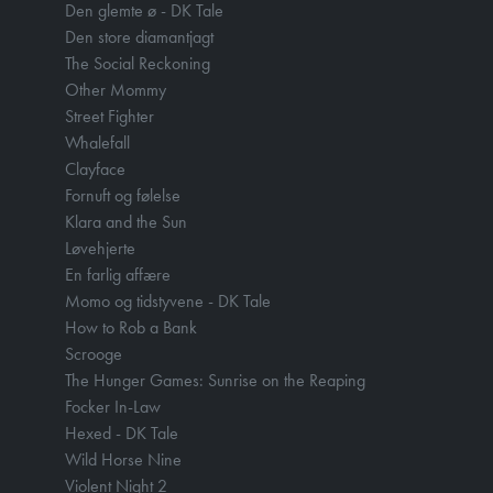
Den glemte ø - DK Tale
Den store diamantjagt
The Social Reckoning
Other Mommy
Street Fighter
Whalefall
Clayface
Fornuft og følelse
Klara and the Sun
Løvehjerte
En farlig affære
Momo og tidstyvene - DK Tale
How to Rob a Bank
Scrooge
The Hunger Games: Sunrise on the Reaping
Focker In-Law
Hexed - DK Tale
Wild Horse Nine
Violent Night 2