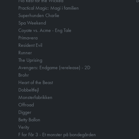
No Rest for the Wicked
Practical Magic: Magi i familien
Superhunden Charlie
Spa Weekend
Coyote vs. Acme - Eng Tale
Primavera
Resident Evil
Runner
The Uprising
Avengers: Endgame (rerelease) - 2D
Brohr
Heart of the Beast
Dobbeltfejl
Monsterfabrikken
Offroad
Digger
Betty Ballon
Verity
F for Får 3 - Et monster på bondegården