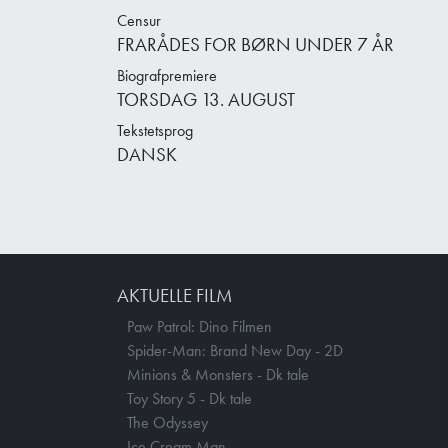
Censur
FRARÅDES FOR BØRN UNDER 7 ÅR
Biografpremiere
TORSDAG 13. AUGUST
Tekstetsprog
DANSK
AKTUELLE FILM
Paw Patrol: Dino Filmen
Spider-Man: Brand New Day - 2D
Minions & Monsters - Dk tale
Toy Story 5 - Dk tale
The Odyssey
Ice Cream Man