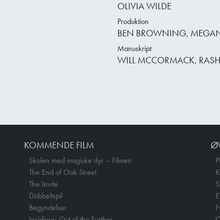
OLIVIA WILDE
Produktion
BEN BROWNING, MEGAN 
Manuskript
WILL MCCORMACK, RASH
KOMMENDE FILM
Ø
Skolen med magiske dyr – Filmen
P
The End of Oak Street
The Invite
Dobbeltspil
E
Begyndelser
F
Insidious: Out of the Further