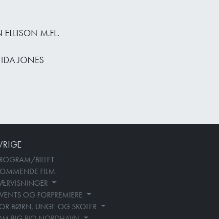
ELLISON M.FL.
IDA JONES
VRIGE
ROGRAM/BILLET
KOMMENDE FILM
SÆRVISNINGER
VENTS OG FORPREMIERE
OR BØRN, UNGE OG SKOLER
OM BIG BIO NORDHAVN