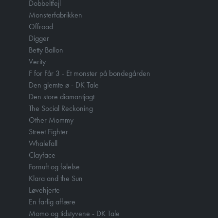
Dobbeltfejl
Monsterfabrikken
Offroad
Digger
Betty Ballon
Verity
F for Får 3 - Et monster på bondegården
Den glemte ø - DK Tale
Den store diamantjagt
The Social Reckoning
Other Mommy
Street Fighter
Whalefall
Clayface
Fornuft og følelse
Klara and the Sun
Løvehjerte
En farlig affære
Momo og tidstyvene - DK Tale