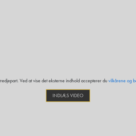
 tredjepart. Ved at vise det eksterne indhold accepterer du
vilkårene og b
INDLÆS VIDEO