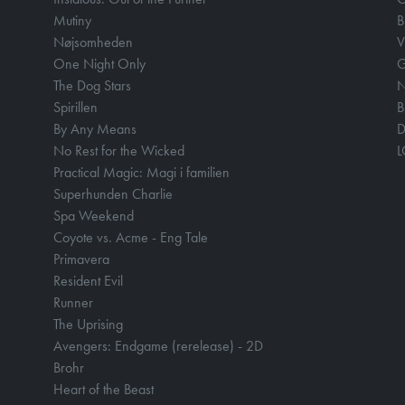
Mutiny
B
Nøjsomheden
V
One Night Only
The Dog Stars
N
Spirillen
B
By Any Means
D
No Rest for the Wicked
Practical Magic: Magi i familien
Superhunden Charlie
Spa Weekend
Coyote vs. Acme - Eng Tale
Primavera
Resident Evil
Runner
The Uprising
Avengers: Endgame (rerelease) - 2D
Brohr
Heart of the Beast