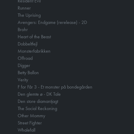
Resident Evil
Runner
The Uprising
Avengers: Endgame (rerelease) - 2D
Brohr
Heart of the Beast
Dobbeltfejl
Monsterfabrikken
Offroad
Digger
Betty Ballon
Verity
F for Får 3 - Et monster på bondegården
Den glemte ø - DK Tale
Den store diamantjagt
The Social Reckoning
Other Mommy
Street Fighter
Whalefall