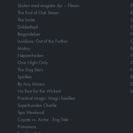
Skolen med magiske dyr – Filmen
P
The End of Oak Street
The Invite
Dobbeltspil
E
Begyndelser
F
Insidious: Out of the Further
Mutiny
B
Nøjsomheden
V
One Night Only
The Dog Stars
N
Spirillen
B
By Any Means
D
No Rest for the Wicked
Practical Magic: Magi i familien
Superhunden Charlie
Spa Weekend
Coyote vs. Acme - Eng Tale
Primavera