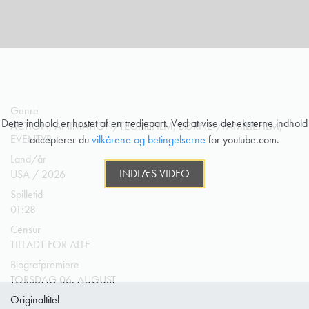
Genre
Dette indhold er hostet af en tredjepart. Ved at vise det eksterne indhold
ACTION, ANIMATION/TEGNEFILM, BØRNE-/FAMILIEFILM,
EVENTYR
accepterer du
vilkårene og betingelserne
for youtube.com.
Land/år
INDLÆS VIDEO
USA / 2026
Spilletid
01:28
Censur
TILLADT FOR ALLE
Biografpremiere
TORSDAG 06. AUGUST
Originaltitel