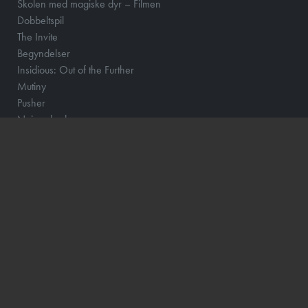
Skolen med magiske dyr – Filmen
Dobbeltspil
The Invite
Begyndelser
Insidious: Out of the Further
Mutiny
Pusher
Nøjsomheden
One Night Only
The Dog Stars
Spirillen
By Any Means
No Rest for the Wicked
Practical Magic: Magi i familien
Superhunden Charlie
Spa Weekend
Coyote vs. Acme - Eng Tale
Primavera
Resident Evil