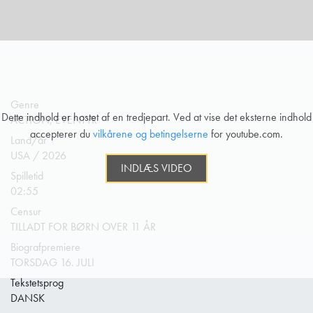
Genre
Dette indhold er hostet af en tredjepart. Ved at vise det eksterne indhold
ACTION, EVENTYR
accepterer du
vilkårene og betingelserne
for youtube.com.
Land/år
USA / 2026
INDLÆS VIDEO
Spilletid
02:55
Censur
TILLADT FOR BØRN OVER 11 ÅR
Biografpremiere
TORSDAG 16. JULI
Tekstetsprog
DANSK