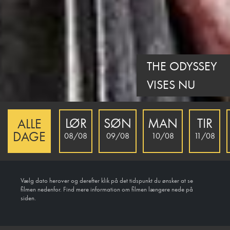
THE ODYSSEY
VISES NU
LØR
SØN
MAN
TIR
ALLE
DAGE
08/08
09/08
10/08
11/08
Vælg dato herover og derefter klik på det tidspunkt du ønsker at se
filmen nedenfor. Find mere information om filmen længere nede på
siden.