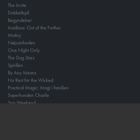
The Invite
Dobbeltspil
Begyndelser
Insidious: Out of the Further
Mutiny
Nøjsomheden
One Night Only
The Dog Stars
Spirillen
By Any Means
No Rest for the Wicked
Practical Magic: Magi i familien
Superhunden Charlie
Spa Weekend
Coyote vs. Acme - Eng Tale
Primavera
Resident Evil
Runner