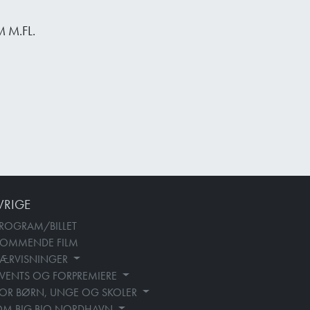
 M.FL.
VRIGE
ROGRAM/BILLET
KOMMENDE FILM
SÆRVISNINGER
VENTS OG FORPREMIERE
OR BØRN, UNGE OG SKOLER
OM BIG BIO NORDHAVN