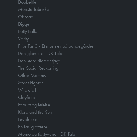
Dobbeltfejl
Monsterfabrikken
Offroad
Digger
Betty Ballon
Verity
F for Får 3 - Et monster på bondegården
Den glemte ø - DK Tale
Den store diamantjagt
The Social Reckoning
Other Mommy
Street Fighter
Whalefall
Clayface
Fornuft og følelse
Klara and the Sun
Løvehjerte
En farlig affære
Momo og tidstyvene - DK Tale