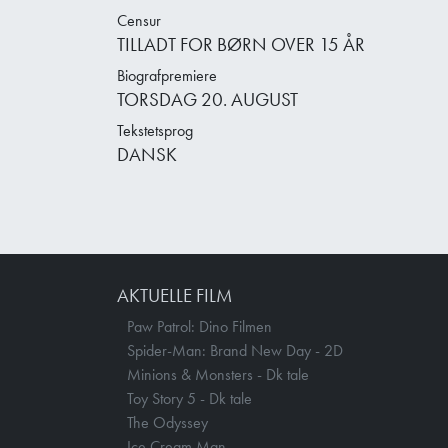
Censur
TILLADT FOR BØRN OVER 15 ÅR
Biografpremiere
TORSDAG 20. AUGUST
Tekstetsprog
DANSK
AKTUELLE FILM
Paw Patrol: Dino Filmen
Spider-Man: Brand New Day - 2D
Minions & Monsters - Dk tale
Toy Story 5 - Dk tale
The Odyssey
Ice Cream Man