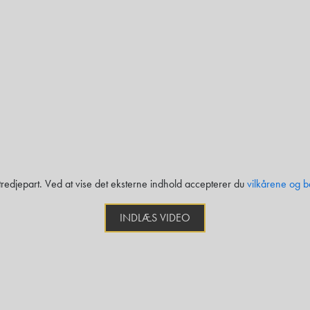
 tredjepart. Ved at vise det eksterne indhold accepterer du
vilkårene og b
INDLÆS VIDEO