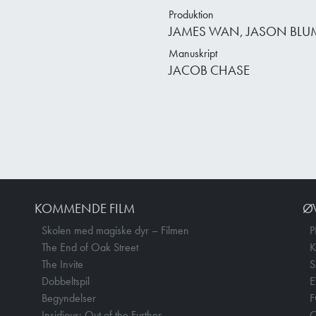
Produktion
JAMES WAN, JASON BLUM
Manuskript
JACOB CHASE
KOMMENDE FILM
Ø
Skolen med magiske dyr – Filmen
P
The End of Oak Street
The Invite
Dobbeltspil
E
Begyndelser
F
Insidious: Out of the Further