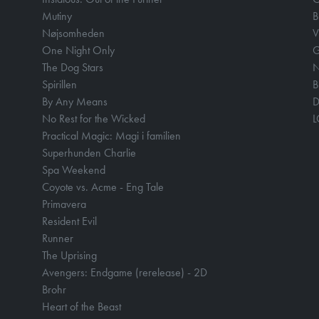
Mutiny
B
Nøjsomheden
V
One Night Only
The Dog Stars
N
Spirillen
B
By Any Means
D
No Rest for the Wicked
Practical Magic: Magi i familien
Superhunden Charlie
Spa Weekend
Coyote vs. Acme - Eng Tale
Primavera
Resident Evil
Runner
The Uprising
Avengers: Endgame (rerelease) - 2D
Brohr
Heart of the Beast