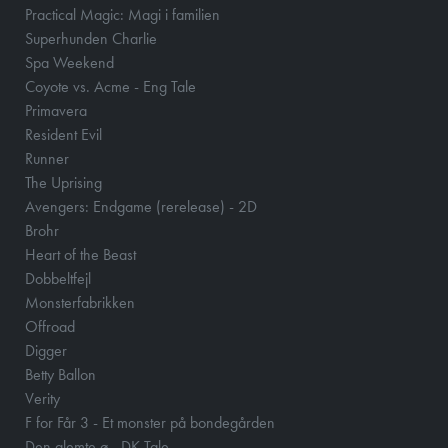
Practical Magic: Magi i familien
Superhunden Charlie
Spa Weekend
Coyote vs. Acme - Eng Tale
Primavera
Resident Evil
Runner
The Uprising
Avengers: Endgame (rerelease) - 2D
Brohr
Heart of the Beast
Dobbeltfejl
Monsterfabrikken
Offroad
Digger
Betty Ballon
Verity
F for Får 3 - Et monster på bondegården
Den glemte ø - DK Tale