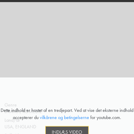
Genre
Dette indhold er hostet af en tredjepart. Ved at vise det eksterne indhold
DRAMA, KOMEDIE
accepterer du
vilkårene og betingelserne
for youtube.com.
Land/år
USA, ENGLAND
INDLÆS VIDEO