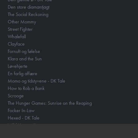
Den store diamantjagt
The Social Reckoning
Other Mommy
Street Fighter
Whalefall
Clayface
Fornuft og følelse
Klara and the Sun
Løvehjerte
En farlig affære
Momo og tidstyvene - DK Tale
How to Rob a Bank
Scrooge
The Hunger Games: Sunrise on the Reaping
Focker In-Law
Hexed - DK Tale
Wild Horse Nine
Violent Night 2