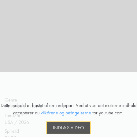
Genre
Dette indhold er hostet af en tredjepart. Ved at vise det eksterne indhold
ACTION, EVENTYR
accepterer du
vilkårene og betingelserne
for youtube.com.
Land/år
USA / 2026
INDLÆS VIDEO
Spilletid