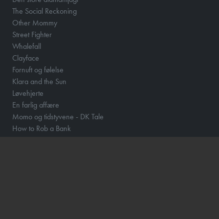
The Social Reckoning
Other Mommy
Street Fighter
Whalefall
Clayface
Fornuft og følelse
Klara and the Sun
Løvehjerte
En farlig affære
Momo og tidstyvene - DK Tale
How to Rob a Bank
Scrooge
The Hunger Games: Sunrise on the Reaping
Focker In-Law
Hexed - DK Tale
Wild Horse Nine
Violent Night 2
Katten med Hatten - Dk tale