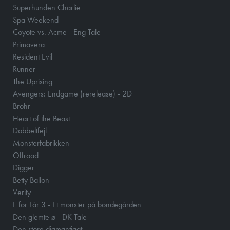
Superhunden Charlie
Spa Weekend
Coyote vs. Acme - Eng Tale
Primavera
Resident Evil
Runner
The Uprising
Avengers: Endgame (rerelease) - 2D
Brohr
Heart of the Beast
Dobbeltfejl
Monsterfabrikken
Offroad
Digger
Betty Ballon
Verity
F for Får 3 - Et monster på bondegården
Den glemte ø - DK Tale
Den store diamantjagt