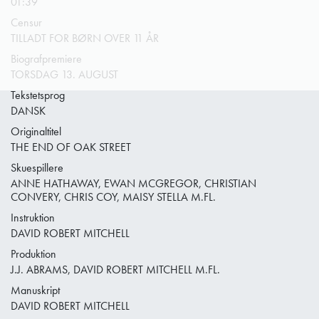
01:39
Censur
TILLADT FOR BØRN OVER 11 ÅR
Biografpremiere
TORSDAG 13. AUGUST
Tekstetsprog
DANSK
Originaltitel
THE END OF OAK STREET
Skuespillere
ANNE HATHAWAY, EWAN MCGREGOR, CHRISTIAN
CONVERY, CHRIS COY, MAISY STELLA M.FL.
Instruktion
DAVID ROBERT MITCHELL
Produktion
J.J. ABRAMS, DAVID ROBERT MITCHELL M.FL.
Manuskript
DAVID ROBERT MITCHELL