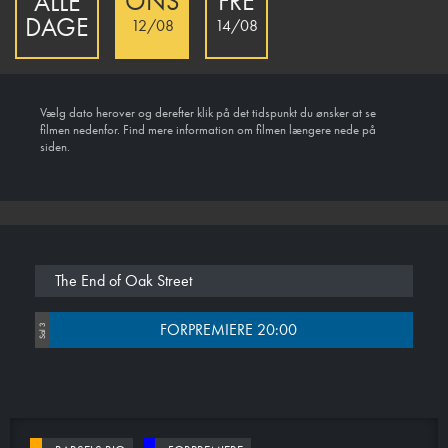
ONS
FRE
ALLE
DAGE
12/08
14/08
Vælg dato herover og derefter klik på det tidspunkt du ønsker at se
filmen nedenfor. Find mere information om filmen længere nede på
siden.
The End of Oak Street
FORPREMIERE 20:00
Sal 3