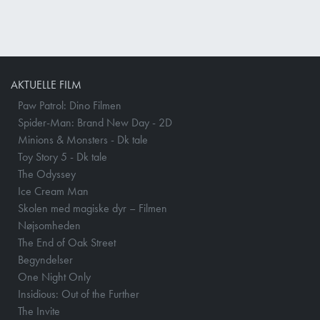
AKTUELLE FILM
Paw Patrol: Dino Filmen
Spider-Man: Brand New Day - 2D
Minions & Monsters - Dk tale
Toy Story 5 - Dk tale
The Odyssey
Ice Cream Man
Skolen med magiske dyr – Filmen
Nøjsomheden
The End of Oak Street
Begyndelser
One Night Only
Insidious: Out of the Further
The Invite