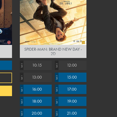
SPIDER-MAN: BRAND NEW DAY -
2D
10:15
12:00
Sal 5
Sal 2
13:00
15:00
Sal 1
Sal 2
16:00
17:00
Sal 1
Sal 3
18:00
19:00
Sal 2
Sal 1
20:00
21:00
Sal 3
Sal 2