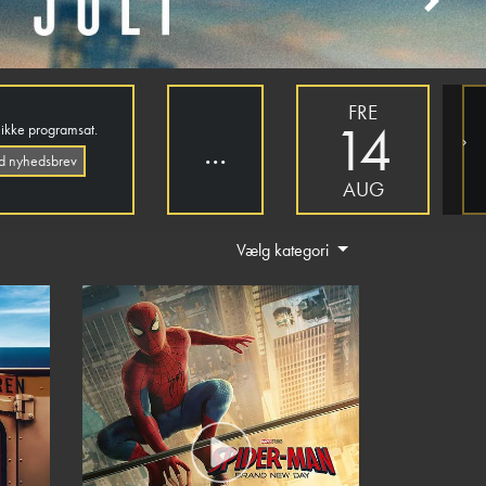
Next
FRE
14
 ikke programsat.
›
...
ld nyhedsbrev
AUG
Vælg kategori