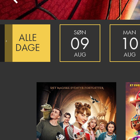
Previous
SØN
MAN
ALLE
09
10
‹
DAGE
AUG
AUG