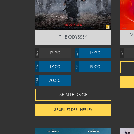
M
THE ODYSSEY
13:30
15:30
Sal 4
Sal 5
Sal 3
17:00
19:00
Sal 4
Sal 5
20:30
Sal 4
SE ALLE DAGE
SE SPILLETIDER I HERLEV