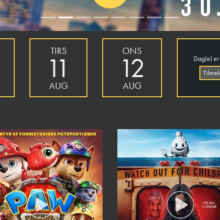
TIRS
ONS
11
12
Dag(e) er
Tilme
AUG
AUG