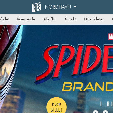
NORDHAVN
billet
Kommende
Alle film
Kontakt
Dine billetter
KØB
BILLET