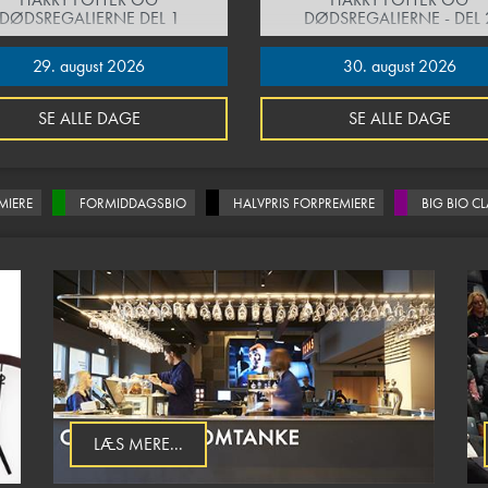
DØDSREGALIERNE DEL 1
DØDSREGALIERNE - DEL 
29. august 2026
30. august 2026
SE ALLE DAGE
SE ALLE DAGE
MIERE
FORMIDDAGSBIO
HALVPRIS FORPREMIERE
BIG BIO C
LÆS MERE...