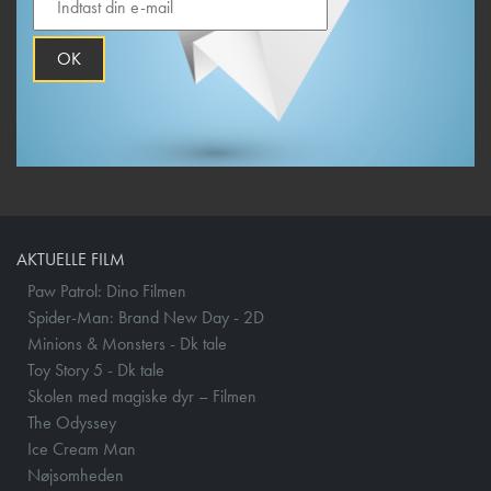
OK
AKTUELLE FILM
Paw Patrol: Dino Filmen
Spider-Man: Brand New Day - 2D
Minions & Monsters - Dk tale
Toy Story 5 - Dk tale
Skolen med magiske dyr – Filmen
The Odyssey
Ice Cream Man
Nøjsomheden