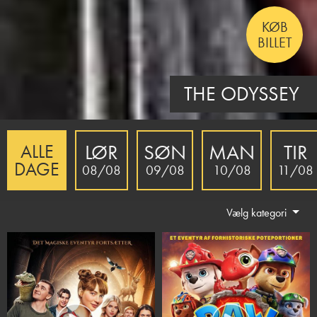
KØB
BILLET
THE INVITE
LØR
SØN
MAN
TIR
ALLE
DAGE
08/08
09/08
10/08
11/08
Vælg kategori