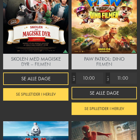
SKOLEN MED MAGISKE
PAW PATROL: DINO
DYR – FILMEN
FILMEN
10:00
11:00
SE ALLE DAGE
Sal 2
Sal 1
SE ALLE DAGE
SE SPILLETIDER I HERLEV
SE SPILLETIDER I HERLEV