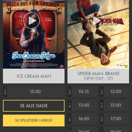
SPIDER-MAN: BRAND
ICE CREAM MAN
NEW DAY - 2D
15:00
10:15
12:00
Sal 3
Sal 5
Sal 2
13:00
15:00
SE ALLE DAGE
Sal 1
Sal 2
16:00
17:00
Sal 1
Sal 3
SE SPILLETIDER I HERLEV