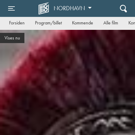
NORDHAVN
Toggle navigation
Forsiden
Program/billet
Kommende
Alle film
Kon
Danmarkspremiere på torsdag