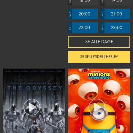
18:00
19:00
Sal 2
Sal 1
20:00
21:00
Sal 3
Sal 2
22:00
23:00
Sal 1
Sal 3
SE ALLE DAGE
SE SPILLETIDER I HERLEV