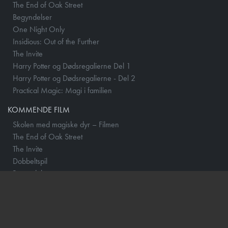
The End of Oak Street
Begyndelser
One Night Only
Insidious: Out of the Further
The Invite
Harry Potter og Dødsregalierne Del 1
Harry Potter og Dødsregalierne - Del 2
Practical Magic: Magi i familien
KOMMENDE FILM
Skolen med magiske dyr – Filmen
The End of Oak Street
The Invite
Dobbeltspil
Begyndelser
Insidious: Out of the Further
Mutiny
Nøjsomheden
One Night Only