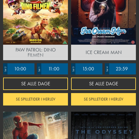
PAW PATROL: DINO
ICE CREAM MAN
FILMEN
10:00
11:00
15:00
23:59
Sal 2
Sal 1
Sal 3
Sal 4
SE ALLE DAGE
SE ALLE DAGE
SE SPILLETIDER I HERLEV
SE SPILLETIDER I HERLEV