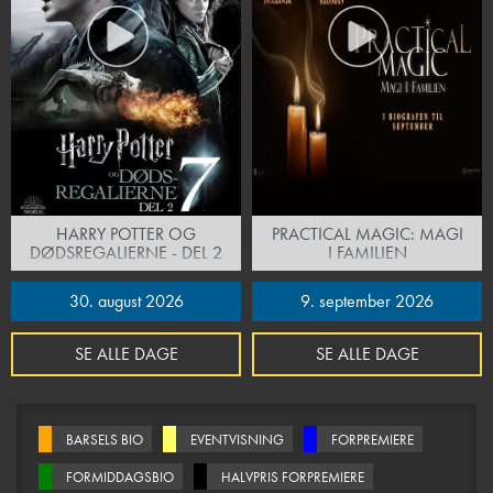
HARRY POTTER OG
PRACTICAL MAGIC: MAGI
DØDSREGALIERNE - DEL 2
I FAMILIEN
30. august 2026
9. september 2026
SE ALLE DAGE
SE ALLE DAGE
BARSELS BIO
EVENTVISNING
FORPREMIERE
FORMIDDAGSBIO
HALVPRIS FORPREMIERE