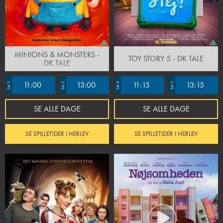
MINIONS & MONSTERS -
TOY STORY 5 - DK TALE
DK TALE
11:00
13:00
11:15
13:15
Sal 3
Sal 3
Sal 4
Sal 5
SE ALLE DAGE
SE ALLE DAGE
SE SPILLETIDER I HERLEV
SE SPILLETIDER I HERLEV