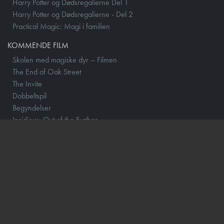
Harry Potter og Dødsregalierne Del 1
Harry Potter og Dødsregalierne - Del 2
Practical Magic: Magi i familien
KOMMENDE FILM
Skolen med magiske dyr – Filmen
The End of Oak Street
The Invite
Dobbeltspil
Begyndelser
Insidious: Out of the Further
Mutiny
Nøjsomheden
One Night Only
The Dog Stars
Spirillen
By Any Means
No Rest for the Wicked
Practical Magic: Magi i familien