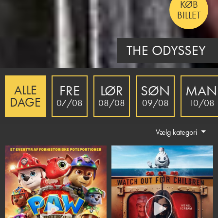
KØB
BILLET
MINIONS & MONSTERS - DK TALE
FRE
LØR
SØN
MAN
ALLE
DAGE
07/08
08/08
09/08
10/08
Vælg kategori