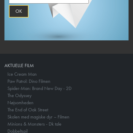
OK
AKTUELLE FILM
Ice Cream Man
Paw Patrol: Dino Filmen
Spider-Man: Brand New Day - 2D
The Odyssey
Nøjsomheden
The End of Oak Street
Skolen med magiske dyr – Filmen
Minions & Monsters - Dk tale
Dobbeltspil