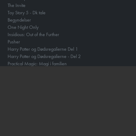
The Invite
Toy Story 5 - Dk tale
Begyndelser
One Night Only
Insidious: Out of the Further
Pusher
Harry Potter og Dødsregalierne Del 1
Harry Potter og Dødsregalierne - Del 2
Practical Magic: Magi i familien
Den fabelagtige Amelie fra Montmartre - CIN
KOMMENDE FILM
The End of Oak Street
Skolen med magiske dyr – Filmen
Dobbeltspil
The Invite
Begyndelser
Insidious: Out of the Further
Mutiny