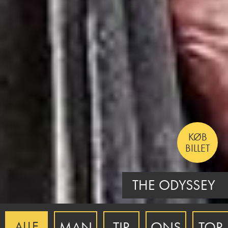
KØB
BILLET
THE INVITE
MAN
TIR
ONS
TOR
ALLE