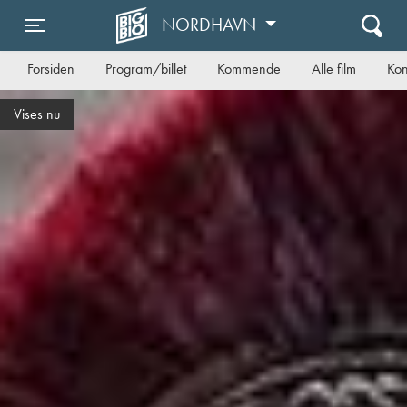
NORDHAVN
Toggle navigation
Forsiden
Program/billet
Kommende
Alle film
Kon
Danmarkspremiere på torsdag