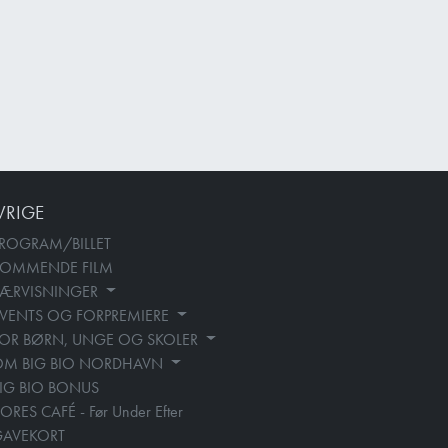
VRIGE
ROGRAM/BILLET
KOMMENDE FILM
SÆRVISNINGER
VENTS OG FORPREMIERE
OR BØRN, UNGE OG SKOLER
OM BIG BIO NORDHAVN
IG BIO BONUS
ORES CAFÉ - Før Under Efter
GAVEKORT