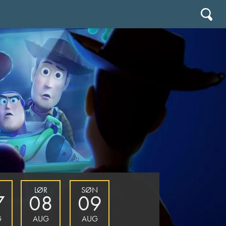
LØR
SØN
7
08
09
G
AUG
AUG