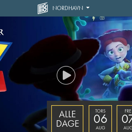
NORDHAVN
TORS
FRE
ALLE
06
0
DAGE
AUG
AU