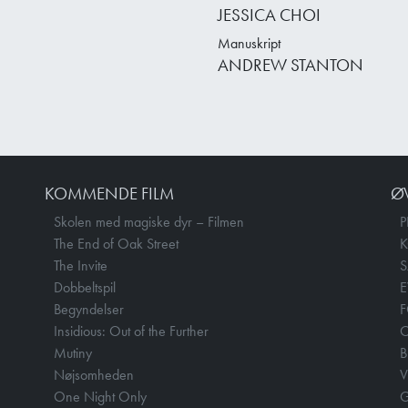
JESSICA CHOI
Manuskript
ANDREW STANTON
KOMMENDE FILM
Ø
Skolen med magiske dyr – Filmen
P
The End of Oak Street
The Invite
Dobbeltspil
E
Begyndelser
F
Insidious: Out of the Further
Mutiny
B
Nøjsomheden
V
One Night Only