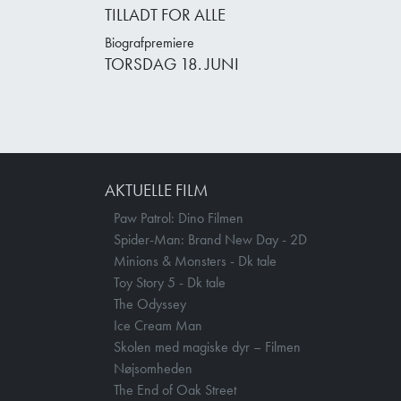
TILLADT FOR ALLE
Biografpremiere
TORSDAG 18. JUNI
AKTUELLE FILM
Paw Patrol: Dino Filmen
Spider-Man: Brand New Day - 2D
Minions & Monsters - Dk tale
Toy Story 5 - Dk tale
The Odyssey
Ice Cream Man
Skolen med magiske dyr – Filmen
Nøjsomheden
The End of Oak Street