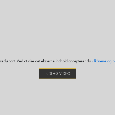
 tredjepart. Ved at vise det eksterne indhold accepterer du
vilkårene og b
INDLÆS VIDEO