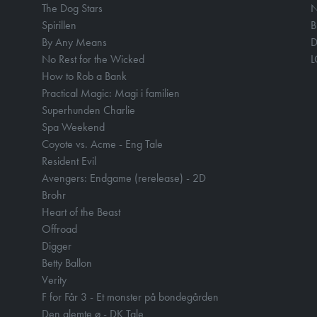
The Dog Stars
N
Spirillen
B
By Any Means
D
No Rest for the Wicked
How to Rob a Bank
Practical Magic: Magi i familien
Superhunden Charlie
Spa Weekend
Coyote vs. Acme - Eng Tale
Resident Evil
Avengers: Endgame (rerelease) - 2D
Brohr
Heart of the Beast
Offroad
Digger
Betty Ballon
Verity
F for Får 3 - Et monster på bondegården
Den glemte ø - DK Tale