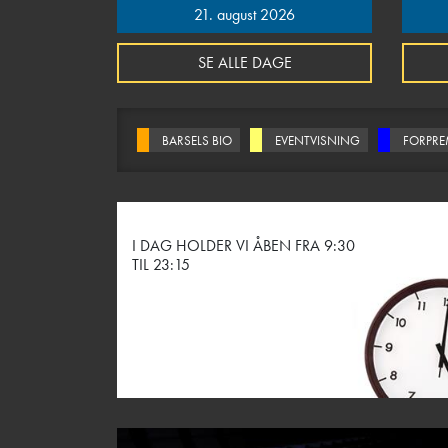
21. august 2026
SE ALLE DAGE
BARSELS BIO
EVENTVISNING
FORPRE
I DAG HOLDER VI ÅBEN FRA 9:30
TIL 23:15