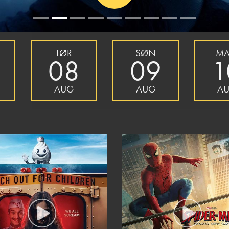
LØR
SØN
M
08
09
1
AUG
AUG
A