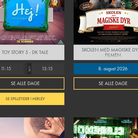
SKOLEN MED MAGISKE DY
TOY STORY 5 - DK TALE
FILMEN
11:15
13:15
8. august 2026
Sal 5
SE ALLE DAGE
SE ALLE DAGE
SE SPILLETIDER I HERLEV