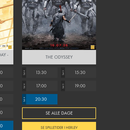
AY -
THE ODYSSEY
00
13:30
15:30
Sal 4
Sal 5
00
17:00
19:00
Sal 4
Sal 5
00
20:30
Sal 4
00
SE ALLE DAGE
00
SE SPILLETIDER I HERLEV