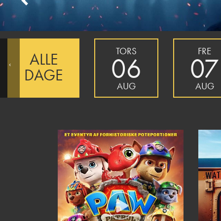
Previous
TORS
FRE
ALLE
06
07
‹
DAGE
AUG
AUG