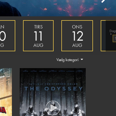
Next
AN
TIRS
ONS
0
11
12
Dag(
›
UG
AUG
AUG
Vælg kategori