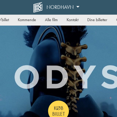
NORDHAVN
billet
Kommende
Alle film
Kontakt
Dine billetter
KØB
BILLET