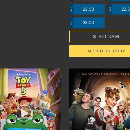
22:00
22:
Sal 1
Sal 5
23:00
Sal 3
SE ALLE DAGE
SE SPILLETIDER I HERLEV