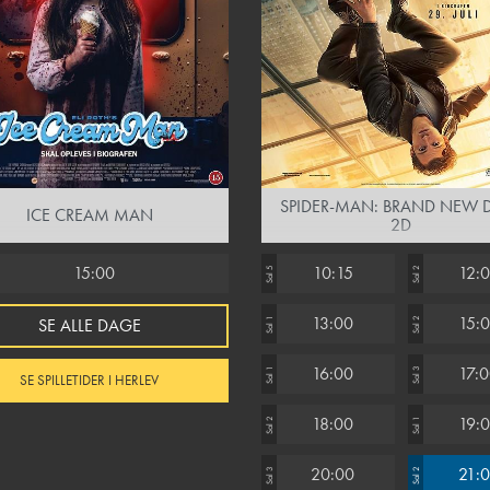
SPIDER-MAN: BRAND NEW D
ICE CREAM MAN
2D
15:00
10:15
12:
Sal 5
Sal 2
13:00
15:
SE ALLE DAGE
Sal 1
Sal 2
16:00
17:
Sal 1
Sal 3
SE SPILLETIDER I HERLEV
18:00
19:
Sal 2
Sal 1
20:00
21:
Sal 3
Sal 2