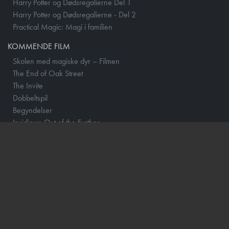
Harry Potter og Dødsregalierne Del 1
Harry Potter og Dødsregalierne - Del 2
Practical Magic: Magi i familien
KOMMENDE FILM
Skolen med magiske dyr – Filmen
The End of Oak Street
The Invite
Dobbeltspil
Begyndelser
Insidious: Out of the Further
Mutiny
Nøjsomheden
One Night Only
The Dog Stars
Spirillen
By Any Means
No Rest for the Wicked
Practical Magic: Magi i familien