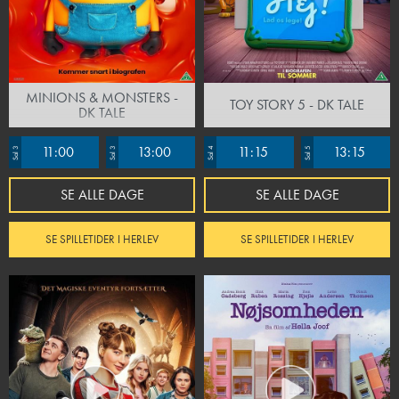
MINIONS & MONSTERS -
TOY STORY 5 - DK TALE
DK TALE
11:00
13:00
11:15
13:15
Sal 3
Sal 3
Sal 4
Sal 5
SE ALLE DAGE
SE ALLE DAGE
SE SPILLETIDER I HERLEV
SE SPILLETIDER I HERLEV