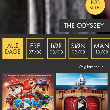
KØB
BILLET
MINIONS & MONSTERS - DK TALE
FRE
LØR
SØN
MAN
ALLE
DAGE
07/08
08/08
09/08
10/08
Vælg kategori