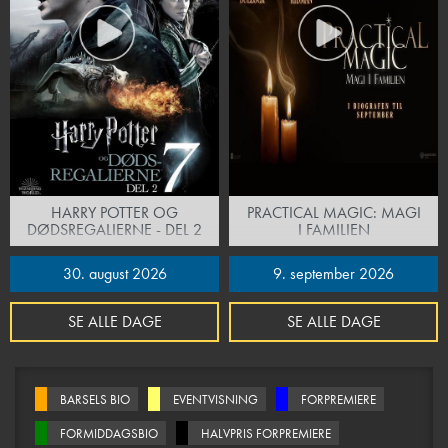
HARRY POTTER OG
PRACTICAL MAGIC: MAGI
DØDSREGALIERNE - DEL 2
I FAMILIEN
30. august 2026
9. september 2026
SE ALLE DAGE
SE ALLE DAGE
BARSELS BIO
EVENTVISNING
FORPREMIERE
FORMIDDAGSBIO
HALVPRIS FORPREMIERE