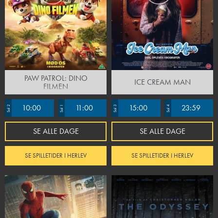
PAW PATROL: DINO
ICE CREAM MAN
FILMEN
10:00
11:00
15:00
23:59
Sal 2
Sal 1
Sal 3
Sal 4
SE ALLE DAGE
SE ALLE DAGE
SE SPILLETIDER I HERLEV
SE SPILLETIDER I HERLEV