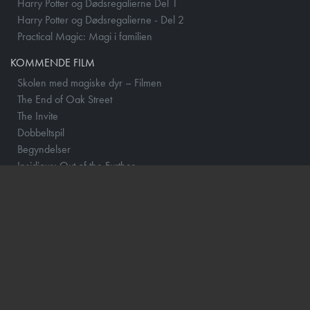
Harry Potter og Dødsregalierne Del 1
Harry Potter og Dødsregalierne - Del 2
Practical Magic: Magi i familien
KOMMENDE FILM
Skolen med magiske dyr – Filmen
The End of Oak Street
The Invite
Dobbeltspil
Begyndelser
Insidious: Out of the Further
Mutiny
Nøjsomheden
One Night Only
The Dog Stars
Spirillen
By Any Means
No Rest for the Wicked
Practical Magic: Magi i familien