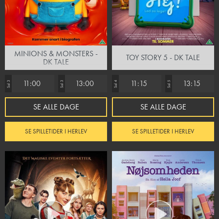
MINIONS & MONSTERS -
TOY STORY 5 - DK TALE
DK TALE
11:00
13:00
11:15
13:15
Sal 3
Sal 3
Sal 4
Sal 5
SE ALLE DAGE
SE ALLE DAGE
SE SPILLETIDER I HERLEV
SE SPILLETIDER I HERLEV