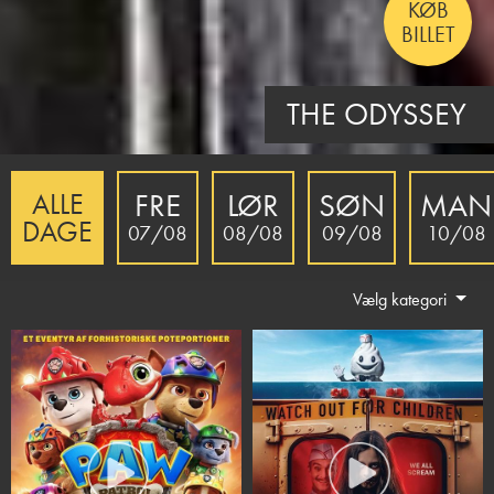
KØB
BILLET
MINIONS & MONSTERS - DK TALE
FRE
LØR
SØN
MAN
ALLE
DAGE
07/08
08/08
09/08
10/08
Vælg kategori