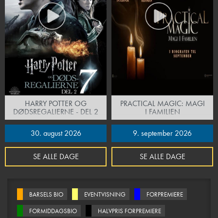
HARRY POTTER OG
PRACTICAL MAGIC: MAGI
DØDSREGALIERNE - DEL 2
I FAMILIEN
30. august 2026
9. september 2026
SE ALLE DAGE
SE ALLE DAGE
BARSELS BIO
EVENTVISNING
FORPREMIERE
FORMIDDAGSBIO
HALVPRIS FORPREMIERE