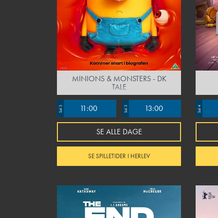
MINIONS & MONSTERS - DK
TALE
11:00
13:00
Sal 3
Sal 3
Sal 4
SE ALLE DAGE
SE SPILLETIDER I HERLEV