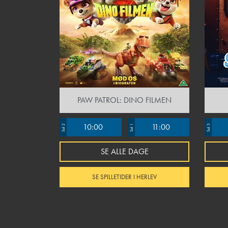
PAW PATROL: DINO FILMEN
10:00
11:00
Sal 2
Sal 1
Sal 3
SE ALLE DAGE
SE SPILLETIDER I HERLEV