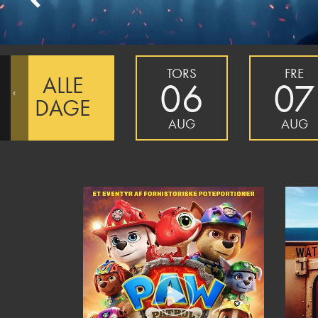
Previous
TORS
FRE
ALLE
06
07
‹
DAGE
AUG
AUG