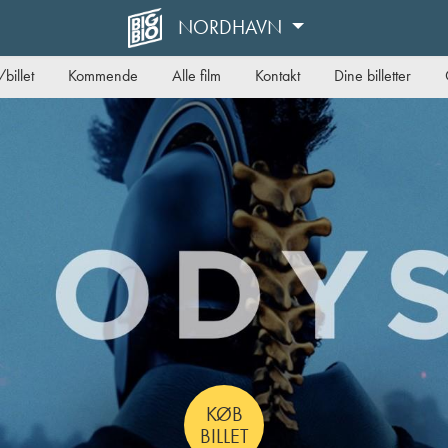
NORDHAVN
billet
Kommende
Alle film
Kontakt
Dine billetter
KØB
BILLET