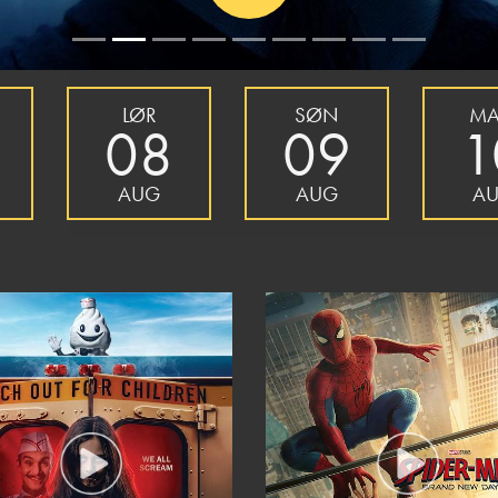
LØR
SØN
M
08
09
1
AUG
AUG
A