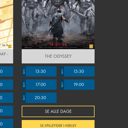
AY -
THE ODYSSEY
00
13:30
15:30
Sal 4
Sal 5
00
17:00
19:00
Sal 4
Sal 5
00
20:30
Sal 4
00
SE ALLE DAGE
00
SE SPILLETIDER I HERLEV