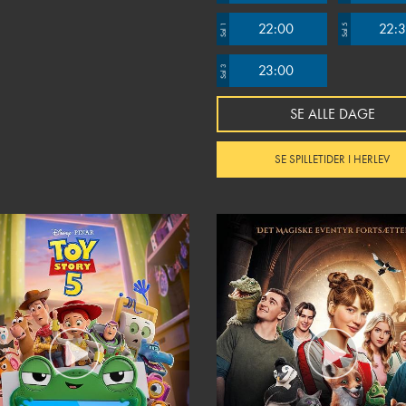
22:00
22:
Sal 1
Sal 5
23:00
Sal 3
SE ALLE DAGE
SE SPILLETIDER I HERLEV