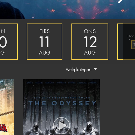
Next
AN
TIRS
ONS
0
11
12
Dag(
›
UG
AUG
AUG
Vælg kategori