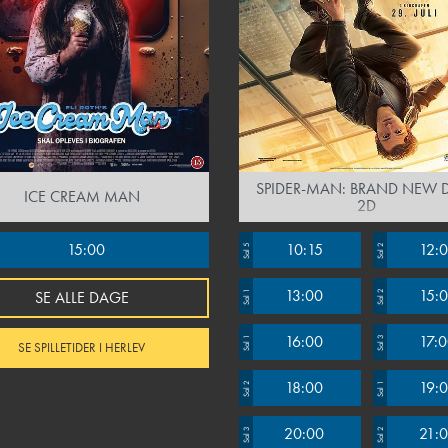
SPIDER-MAN: BRAND NEW D
ICE CREAM MAN
2D
15:00
10:15
12:
Sal 5
Sal 2
13:00
15:
SE ALLE DAGE
Sal 1
Sal 2
16:00
17:
Sal 1
Sal 3
SE SPILLETIDER I HERLEV
18:00
19:
Sal 2
Sal 1
20:00
21:
Sal 3
Sal 2