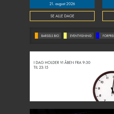
21. august 2026
SE ALLE DAGE
BARSELS BIO
EVENTVISNING
FORPRE
I DAG HOLDER VI ÅBEN FRA 9:30
TIL 23:15