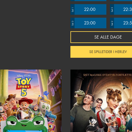
22:00
22:
Sal 1
Sal 5
23:00
23:
Sal 3
Sal 2
SE ALLE DAGE
SE SPILLETIDER I HERLEV