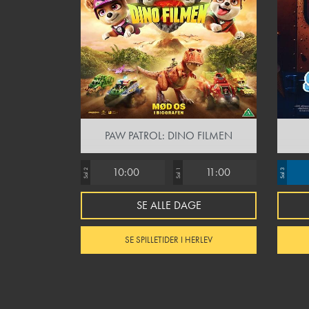
PAW PATROL: DINO FILMEN
10:00
11:00
Sal 2
Sal 1
Sal 3
SE ALLE DAGE
SE SPILLETIDER I HERLEV