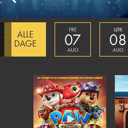
Previous
FRE
LØR
ALLE
07
08
‹
DAGE
AUG
AUG