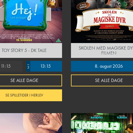
SKOLEN MED MAGISKE DY
TOY STORY 5 - DK TALE
FILMEN
11:15
13:15
8. august 2026
Sal 5
SE ALLE DAGE
SE ALLE DAGE
SE SPILLETIDER I HERLEV