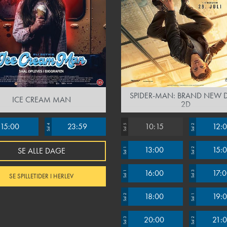
SPIDER-MAN: BRAND NEW D
ICE CREAM MAN
2D
15:00
23:59
10:15
12:
Sal 4
Sal 5
Sal 2
13:00
15:
SE ALLE DAGE
Sal 1
Sal 2
16:00
17:
Sal 1
Sal 3
SE SPILLETIDER I HERLEV
18:00
19:
Sal 2
Sal 1
20:00
21:
Sal 3
Sal 2