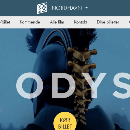
NORDHAVN
billet
Kommende
Alle film
Kontakt
Dine billetter
KØB
BILLET