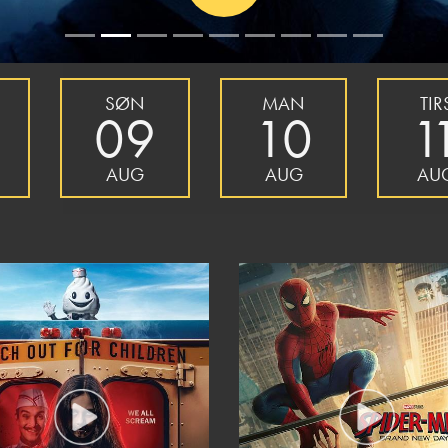
SØN
MAN
TIR
09
10
1
AUG
AUG
AU