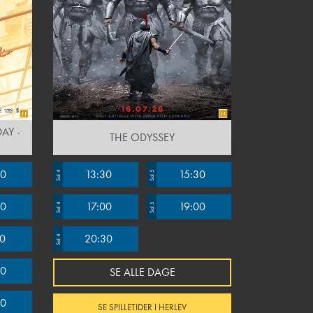
AY -
THE ODYSSEY
00
13:30
15:30
Sal 4
Sal 5
00
17:00
19:00
Sal 4
Sal 5
00
20:30
Sal 4
00
SE ALLE DAGE
00
SE SPILLETIDER I HERLEV