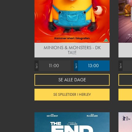
MINIONS & MONSTERS - DK
TALE
11:00
13:00
Sal 3
Sal 3
Sal 4
SE ALLE DAGE
SE SPILLETIDER I HERLEV