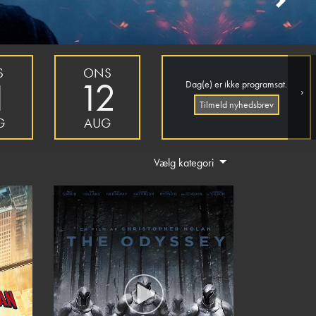
Next
S
ONS
1
12
Dag(e) er ikke programsat.
›
Tilmeld nyhedsbrev
G
AUG
Vælg kategori