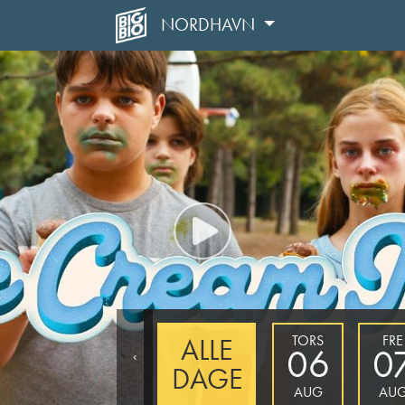
NORDHAVN
TORS
FRE
ALLE
06
0
‹
DAGE
AUG
AU