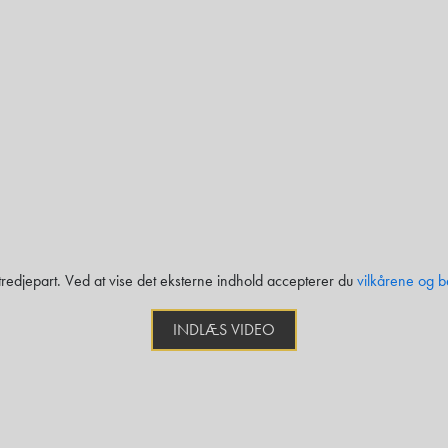
 tredjepart. Ved at vise det eksterne indhold accepterer du
vilkårene og b
INDLÆS VIDEO