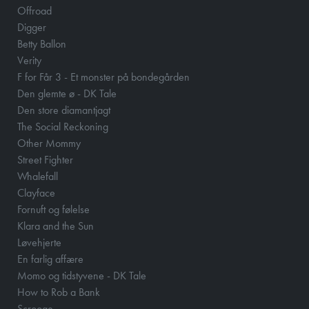
Offroad
Digger
Betty Ballon
Verity
F for Får 3 - Et monster på bondegården
Den glemte ø - DK Tale
Den store diamantjagt
The Social Reckoning
Other Mommy
Street Fighter
Whalefall
Clayface
Fornuft og følelse
Klara and the Sun
Løvehjerte
En farlig affære
Momo og tidstyvene - DK Tale
How to Rob a Bank
Scrooge