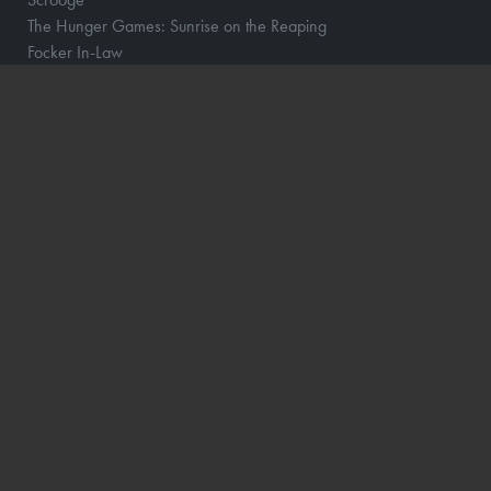
The Hunger Games: Sunrise on the Reaping
Focker In-Law
Hexed - DK Tale
Wild Horse Nine
Violent Night 2
Katten med Hatten - Dk tale
Dune: Del 3
Avengers: Doomsday
The Angry Birds Movie 3
Jumanji: Open World
Cliffhanger
Ice Age - Kogepunktet
Gatto
Shrek 5 - Dk Tale
The Great Beyond
ØVRIGE
PROGRAM/BILLET