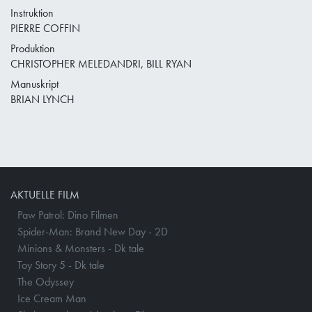
Instruktion
PIERRE COFFIN
Produktion
CHRISTOPHER MELEDANDRI, BILL RYAN
Manuskript
BRIAN LYNCH
AKTUELLE FILM
Paw Patrol: Dino Filmen
Spider-Man: Brand New Day - 2D
Minions & Monsters - Dk tale
Toy Story 5 - Dk tale
The Odyssey
Ice Cream Man