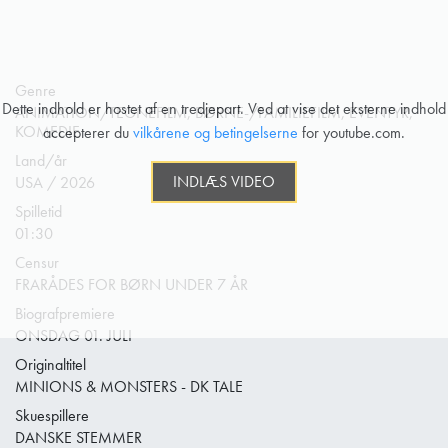
Genre
Dette indhold er hostet af en tredjepart. Ved at vise det eksterne indhold
ANIMATION/TEGNEFILM, BØRNE-/FAMILIEFILM, EVENTYR,
KOMEDIE
accepterer du
vilkårene og betingelserne
for youtube.com.
Land/år
INDLÆS VIDEO
USA / 2026
Spilletid
01:30
Censur
FRARÅDES FOR BØRN UNDER 7 ÅR
Biografpremiere
ONSDAG 01. JULI
Originaltitel
MINIONS & MONSTERS - DK TALE
Skuespillere
DANSKE STEMMER