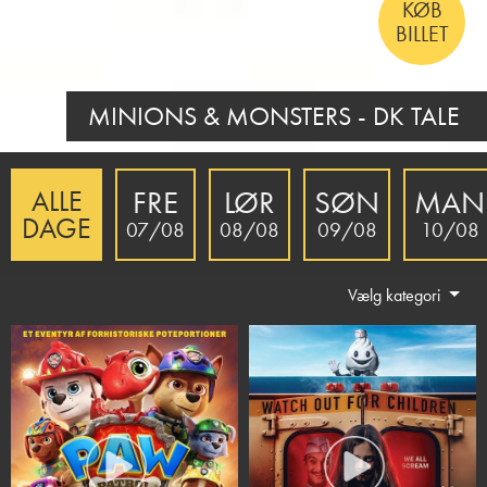
KØB
BILLET
INSIDIOUS: OUT OF THE FURTHER
FRE
LØR
SØN
MAN
ALLE
DAGE
07/08
08/08
09/08
10/08
Vælg kategori