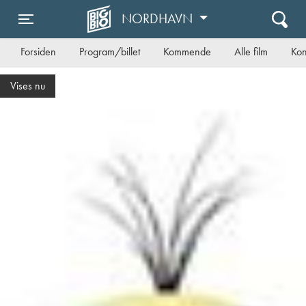
NORDHAVN
Toggle navigation
Forsiden
Program/billet
Kommende
Alle film
Kon
Forpremiere d. 19/8 i Gyserklubben!