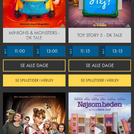
MINIONS & MONSTERS -
TOY STORY 5 - DK TALE
DK TALE
11:00
13:00
11:15
13:15
Sal 3
Sal 3
Sal 4
Sal 5
SE ALLE DAGE
SE ALLE DAGE
SE SPILLETIDER I HERLEV
SE SPILLETIDER I HERLEV