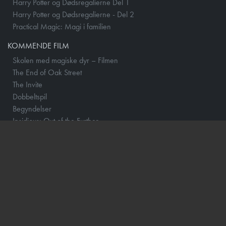
Harry Potter og Dødsregalierne Del 1
Harry Potter og Dødsregalierne - Del 2
Practical Magic: Magi i familien
KOMMENDE FILM
Skolen med magiske dyr – Filmen
The End of Oak Street
The Invite
Dobbeltspil
Begyndelser
Insidious: Out of the Further
Mutiny
Nøjsomheden
One Night Only
The Dog Stars
Spirillen
By Any Means
No Rest for the Wicked
Practical Magic: Magi i familien