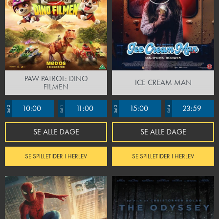
PAW PATROL: DINO
ICE CREAM MAN
FILMEN
10:00
11:00
15:00
23:59
Sal 2
Sal 1
Sal 3
Sal 4
SE ALLE DAGE
SE ALLE DAGE
SE SPILLETIDER I HERLEV
SE SPILLETIDER I HERLEV