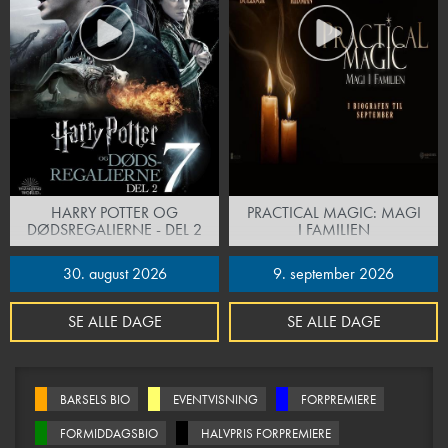
HARRY POTTER OG
PRACTICAL MAGIC: MAGI
DØDSREGALIERNE - DEL 2
I FAMILIEN
30. august 2026
9. september 2026
SE ALLE DAGE
SE ALLE DAGE
BARSELS BIO
EVENTVISNING
FORPREMIERE
FORMIDDAGSBIO
HALVPRIS FORPREMIERE