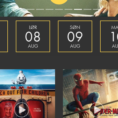
LØR
SØN
M
08
09
1
AUG
AUG
A