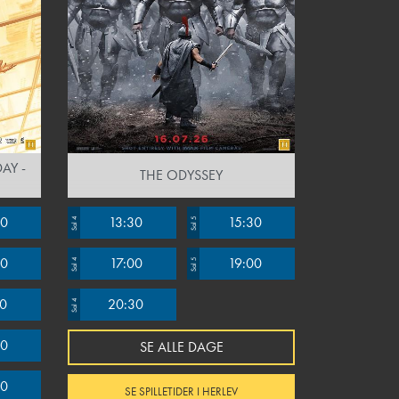
AY -
THE ODYSSEY
00
13:30
15:30
Sal 4
Sal 5
00
17:00
19:00
Sal 4
Sal 5
00
20:30
Sal 4
00
SE ALLE DAGE
00
SE SPILLETIDER I HERLEV