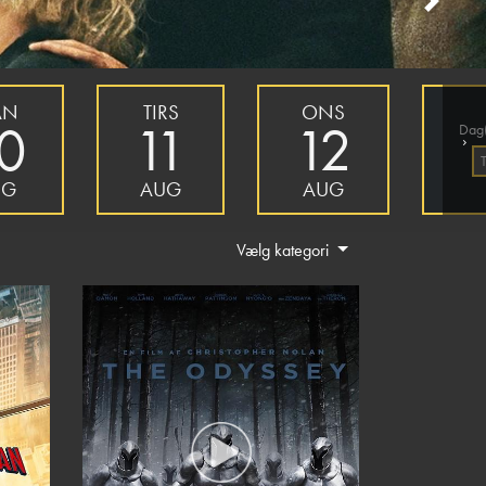
Next
AN
TIRS
ONS
0
11
12
Dag(
›
UG
AUG
AUG
Vælg kategori