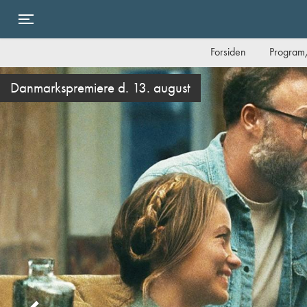
Toggle navigation
Forsiden
Program/
arkspremiere d. 13. august