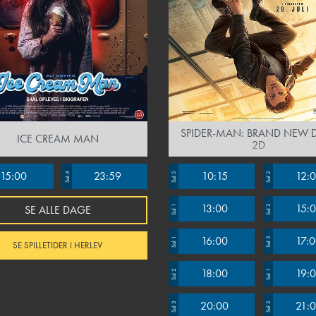
SPIDER-MAN: BRAND NEW D
ICE CREAM MAN
2D
15:00
23:59
10:15
12:
Sal 4
Sal 5
Sal 2
13:00
15:
SE ALLE DAGE
Sal 1
Sal 2
16:00
17:
Sal 1
Sal 3
SE SPILLETIDER I HERLEV
18:00
19:
Sal 2
Sal 1
20:00
21:
Sal 3
Sal 2