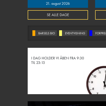
21. august 2026
SE ALLE DAGE
BARSELS BIO
EVENTVISNING
FORPRE
I DAG HOLDER VI ÅBEN FRA 9:30
TIL 23:15