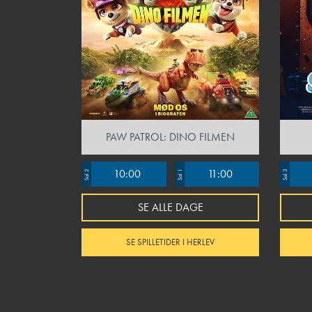
PAW PATROL: DINO FILMEN
10:00
11:00
Sal 2
Sal 1
Sal 3
SE ALLE DAGE
SE SPILLETIDER I HERLEV