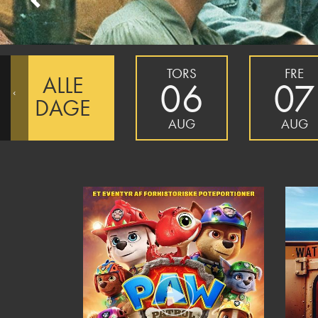
Previous
TORS
FRE
ALLE
06
07
‹
DAGE
AUG
AUG