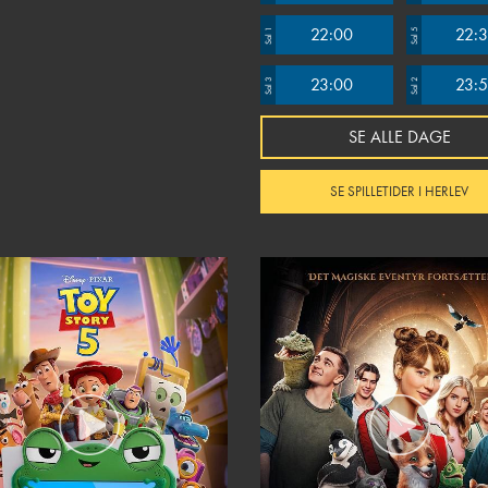
22:00
22:
Sal 1
Sal 5
23:00
23:
Sal 3
Sal 2
SE ALLE DAGE
SE SPILLETIDER I HERLEV