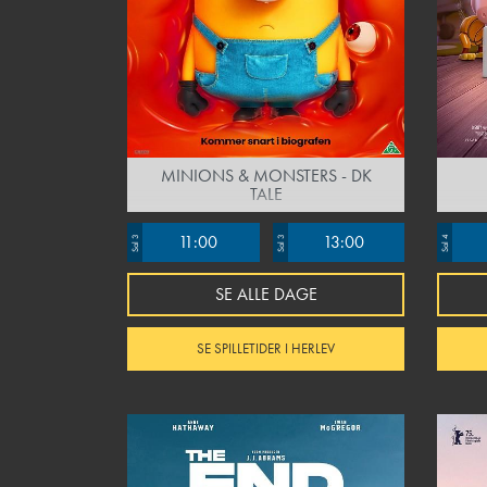
MINIONS & MONSTERS - DK
TALE
11:00
13:00
Sal 3
Sal 3
Sal 4
SE ALLE DAGE
SE SPILLETIDER I HERLEV